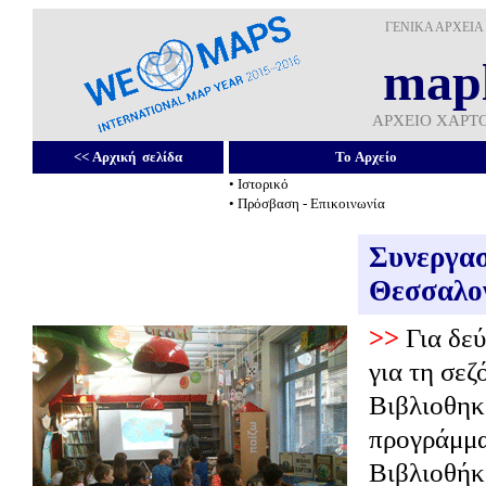
ΓΕΝΙΚΑ ΑΡΧΕΙΑ
mapl
ΑΡΧΕΙΟ ΧΑΡΤ
<<
Αρχική σελίδα
To Αρχείο
•
Ιστορικό
•
Πρόσβαση - Επικοινωνία
Συνεργασ
Θεσσαλο
>>
Για δεύ
για τη σεζ
Βιβλιοθηκ
προγράμμα
Βιβλιοθήκ