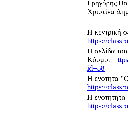
Γρηγόρης Βα
Χριστίνα Δημ
Η κεντρική σ
https://class
Η σελίδα το
Κόσμοι:
http
id=58
Η ενότητα "
Ο
https://class
Η ενότητητα
https://class