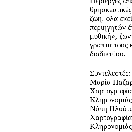
Περίεργες απε
θρησκευτικές
ζωή, όλα εκε
περιηγητών έ
μυθική», ζων
γραπτά τους κ
διαδικτύου.
Συντελεστές:
Μαρία Παζαρλ
Χαρτογραφία
Κληρονομιάς
Νόπη Πλούτο
Χαρτογραφία
Κληρονομιάς