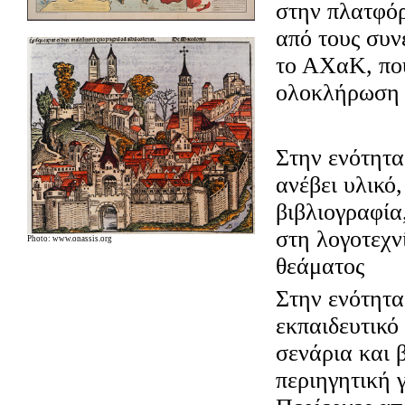
στην πλατφόρ
από τους συν
το ΑΧαΚ, που
ολοκλήρωση 
Στην ενότητ
ανέβει υλι
κό,
βιβλιογραφία
στη λογοτεχνί
Photo: www.onassis.org
θεάματος
Στην ενότητ
εκπαιδευτικό
σενάρια και 
περιηγητική 