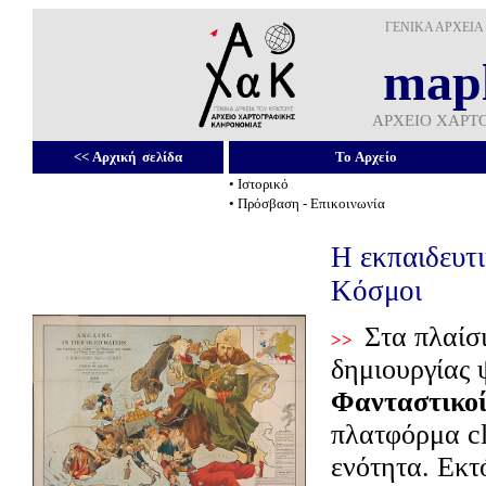
ΓΕΝΙΚΑ ΑΡΧΕΙΑ
mapl
ΑΡΧΕΙΟ ΧΑΡΤ
<<
Αρχική σελίδα
To Αρχείο
•
Ιστορικό
•
Πρόσβαση - Επικοινωνία
Η εκπαιδευτ
Κόσμοι
Στα πλαίσ
>>
δημιουργίας
Φανταστικοί
πλατφόρμα
c
ενότητα. Εκτ