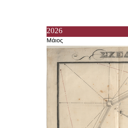
202
6
Μάιος