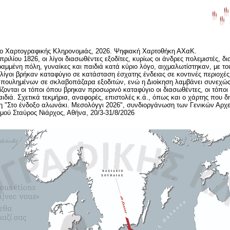
ίο Χαρτογραφικής Κληρονομιάς, 2026. Ψηφιακή Χαρτοθήκη ΑΧαΚ.
ιλίου 1826, οι λίγοι διασωθέντες εξοδίτες, κυρίως οι άνδρες πολεμιστές, δ
αμμένη πόλη, γυναίκες και παιδιά κατά κύριο λόγο, αιχμαλωτίστηκαν, με τ
ίγοι βρήκαν καταφύγιο σε κατάσταση έσχατης ένδειας σε κοντινές περιοχές
πουλημένων σε σκλαβοπάζαρα εξοδιτών, ενώ η Διοίκηση λαμβάνει συνεχώς εκ
ζονται οι τόποι όπου βρηκαν προσωρινό καταφύγιο οι διασωθέντες, οι τόποι
αιδιά. Σχετικά τεκμήρια, αναφορές, επιστολές κ.ά., όπως και ο χάρτης που 
η "Στο ένδοξο αλωνάκι. Μεσολόγγι 2026", συνδιοργάνωση των Γενικών Αρχεί
σμού Σταύρος Νιάρχος, Αθήνα, 20/3-31/8/2026