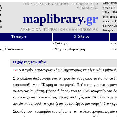
ΓΕΝΙΚΑ ΑΡΧΕΙΑ ΤΟΥ ΚΡΑΤΟΥΣ - ΙΣΤΟΡΙΚΟ ΑΡΧΕΙΟ
ΔΗΜΗΤΡΙ
ΜΑΚΕΔΟΝΙΑΣ
546 33 Θ
ΤΗΛ.
2310
maplibrary.
gr
info<at>ma
www.maplib
FB:
www.fa
ΑΡΧΕΙΟ ΧΑΡΤΟΓΡΑΦΙΚΗΣ ΚΛΗΡΟΝΟΜΙΑΣ
I
nstagram:
To Αρχείο
Οι Χάρτες
•
Συλλογές
•
Εκ
η - Επικοινωνία
•
Ψηφιακή Χαρτοθήκη
•
Εκ
Ο χάρτης του μήνα
Το Αρχείο Χαρτογραφικής Κληρονομιάς επιλέγει κάθε μήνα έν
>>
Στο πλαίσιο διεύρυνσης των υπηρεσιών τους προς το κοινό, τα 
παρουσιάζουν το "Τεκμήριο του μήνα". Πρόκειται για ένα μεμον
φωτογραφία, χάρτη, βίντεο ή άλλο) που τα ΓΑΚ αναρτούν για έ
να προέρχεται τόσο από τις παλιές συλλογές των ΓΑΚ όσο και α
αρχεία και μπορεί να σχετίζεται με ένα έργο, μια γιορτή, ένα γεγο
Σκοπός του «τεκμηρίου του μήνα» είναι να λειτουργήσει ως μία