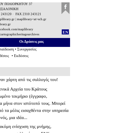
ΟΥ ΠΟΛΙΟΡΚΗΤΟΥ 37
ΕΣΣΑΛΟΝΙΚΗ
 243120
·
FAX
2310 243121
plibrary.gr
|
maplibrary
<at>sch.gr
rary.gr
cebook.com/maplibrary
EN
 cartographicheritagearchives
Οι Δράσεις μας
παίδευση
• Συνεργασίες
θέσεις
•
Εκδόσεις
αν χάρτη από τις συλλογές του!
Γενικά Αρχεία του Κράτους
ωμένο τεκμήριο (έγγραφο,
να μήνα στον ιστότοπό τους. Μπορεί
πό τα μόλις εισαχθέντα στην υπηρεσία
νός, μια ιδέα...
 ακόμη ενίσχυση της μνήμης,